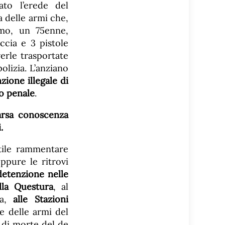
ato l’erede del
a delle armi che,
uomo, un 75enne,
ccia e 3 pistole
erle trasportate
olizia. L’anziano
zione illegale di
o penale
.
arsa conoscenza
.
utile rammentare
ppure le ritrovi
detenzione nelle
lla Questura
, al
za,
alle Stazioni
 delle armi del
o di morte del de