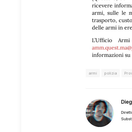
ricevere inform
armi, sulle le 
trasporto, custo
delle armi in er
L’Ufficio Arm
amm.quest.ma@pe
informazioni su 
armi
polizia
Pro
Die
Dirett
Subst