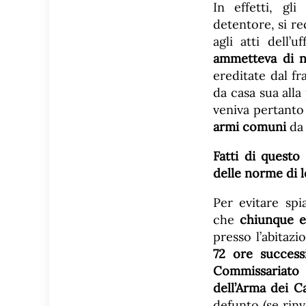
In effetti, gl
detentore, si re
agli atti dell’
ammetteva di n
ereditate dal f
da casa sua alla
veniva pertant
armi comuni
da 
Fatti di quest
delle norme di l
Per evitare spi
che
chiunque er
presso l’abitaz
72 ore success
Commissariato 
dell’Arma dei Ca
defunto (se rinv