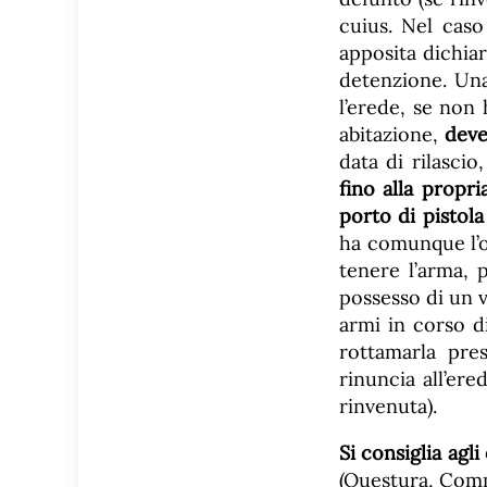
cuius. Nel caso
apposita dichiar
detenzione. Una
l’erede, se non
abitazione,
deve
data di rilascio,
fino alla propri
porto di pistola
ha comunque l’ob
tenere l’arma, p
possesso di un v
armi in corso di
rottamarla pres
rinuncia all’ere
rinvenuta).
Si consiglia agli
(Questura, Comm