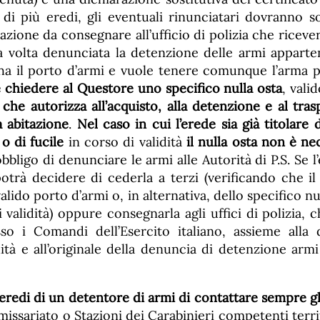
 di più eredi, gli eventuali rinunciatari dovranno s
azione da consegnare all’ufficio di polizia che riceve
 volta denunciata la detenzione delle armi apparte
 ha il porto d’armi e vuole tenere comunque l’arma p
 chiedere al Questore uno specifico nulla osta
, vali
che autorizza all’acquisto, alla detenzione e al tras
a abitazione
.
Nel caso in cui l’erede sia già titolare 
 o di fucile
in corso di validità
il nulla osta non è ne
bligo di denunciare le armi alle Autorità di P.S. Se 
otrà decidere di cederla a terzi (verificando che il
alido porto d’armi o, in alternativa, dello specifico nu
 validità) oppure consegnarla agli uffici di polizia,
so i Comandi dell’Esercito italiano, assieme alla 
dità e all’originale della denuncia di detenzione arm
 eredi di un detentore di armi di contattare sempre gli 
issariato o Stazioni dei Carabinieri competenti terri