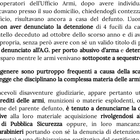
i operatori dell’Ufficio Armi, dopo avere individu
cavano presso il suo domicilio, chiedendogli contezz
ufficio, risultavano ancora a casa del defunto. L’
on aver denunciato la detenzione
di 4 fucili da ca
ratello deceduto ad ottobre dello scorso anno e di av
 propria, senza però avere con sé un valido titolo di p
o
denunciato all’A.G. per porto abusivo d’arma
e
deten
sparo mentre le armi venivano
sottoposte a sequestr
o genere sono purtroppo frequenti a causa della sc
egge che disciplinano la complessa materia delle armi
acevoli disavventure giudiziarie, appare pertanto 
editi delle armi
, munizioni o materie esplodenti, o
ione del parente defunto,
è tenuto a denunciarne la 
ive
alla loro materiale acquisizione
rivolgendosi a
di Pubblica Sicurezza
oppure, in loro mancan
rabinieri
portando con sé la denuncia di detenzione
enuta) e una dichiarazione sostitutiva del certificat