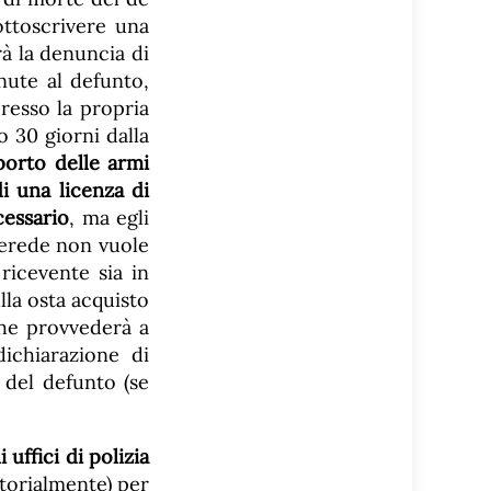
ottoscrivere una
rà la denuncia di
nute al defunto,
resso la propria
do 30 giorni dalla
porto delle armi
di una licenza di
cessario
, ma egli
l’erede non vuole
 ricevente sia in
lla osta acquisto
 che provvederà a
dichiarazione di
i del defunto (se
uffici di polizia
torialmente) per