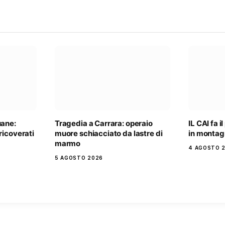
uane:
Tragedia a Carrara: operaio
IL CAI fa i
ricoverati
muore schiacciato da lastre di
in monta
marmo
4 AGOSTO 
5 AGOSTO 2026