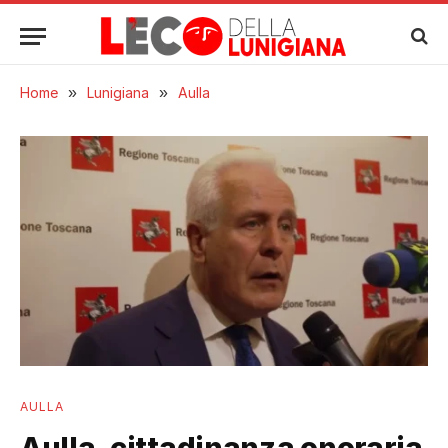
Home
»
Lunigiana
»
Aulla
AULLA
Aulla, cittadinanza onoraria