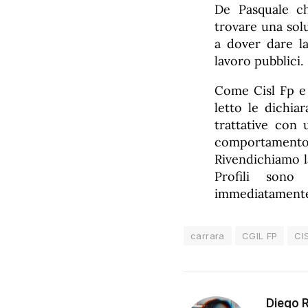
De Pasquale ch
trovare una sol
a dover dare la 
lavoro pubblici.
Come Cisl Fp e
letto le dichia
trattative con 
comportamento
Rivendichiamo la 
Profili sono 
immediatamente
carrara
CGIL FP
CI
Diego 