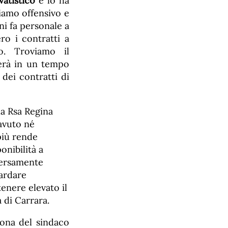
vatistico
e lo ha
viamo offensivo e
i fa personale a
ro i contratti a
o. Troviamo il
erà in un tempo
dei contratti di
la Rsa Regina
 avuto né
più rende
onibilità a
iversamente
uardare
tenere elevato il
à di Carrara.
ona del sindaco