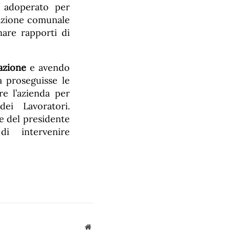
è adoperato per
razione comunale
inare rapporti di
azione
e avendo
a proseguisse le
re l’azienda per
ei Lavoratori.
le del presidente
di intervenire
Sito