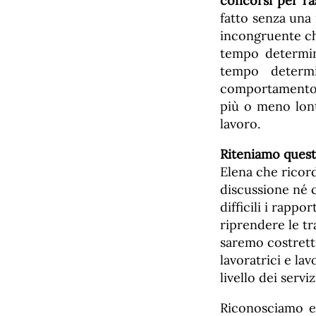
concorsi per l’
fatto senza una 
incongruente ch
tempo determina
tempo determi
comportamento 
più o meno lont
lavoro.
Riteniamo questa
Elena che ricord
discussione né c
difficili i rappo
riprendere le tr
saremo costretti
lavoratrici e lav
livello dei servi
Riconosciamo 