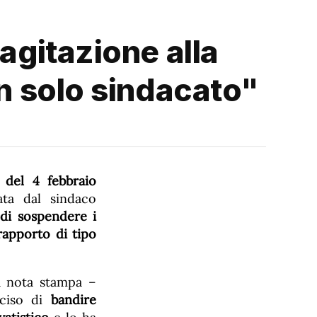
agitazione alla
un solo sindacato"
 del 4 febbraio
ta dal sindaco
 di sospendere i
rapporto di tipo
na nota stampa –
eciso di
bandire