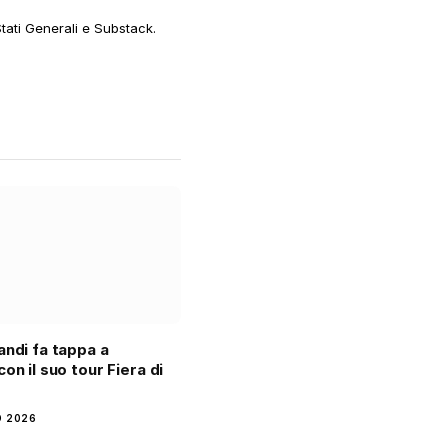
web
Stati Generali e Substack.
andi fa tappa a
on il suo tour Fiera di
O 2026