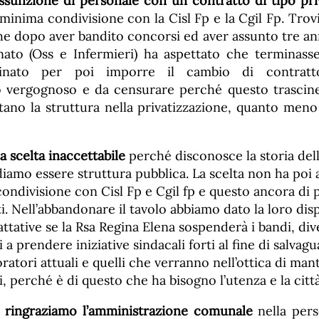
assunzione di personale con un contratto di tipo pri
minima condivisione con la Cisl Fp e la Cgil Fp. Tro
e dopo aver bandito concorsi ed aver assunto tre ann
to (Oss e Infermieri) ha aspettato che terminasse
nato per poi imporre il cambio di contratt
vergognoso e da censurare perché questo trascin
ano la struttura nella privatizzazione, quanto meno 
 scelta inaccettabile
perché disconosce la storia del
iamo essere struttura pubblica. La scelta non ha poi
ondivisione con Cisl Fp e Cgil fp e questo ancora di 
rti. Nell’abbandonare il tavolo abbiamo dato la loro disp
attative se la Rsa Regina Elena sospenderà i bandi, d
 a prendere iniziative sindacali forti al fine di salvag
oratori attuali e quelli che verranno nell’ottica di man
zi, perché è di questo che ha bisogno l’utenza e la citt
e
ringraziamo l’amministrazione comunale
nella pers