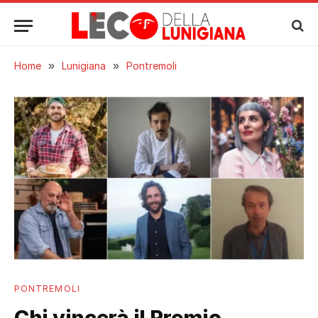
Home
»
Lunigiana
»
Pontremoli
PONTREMOLI
Chi vincerà il Premio