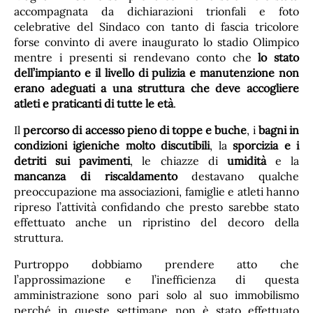
accompagnata da dichiarazioni trionfali e foto
celebrative del Sindaco con tanto di fascia tricolore
forse convinto di avere inaugurato lo stadio Olimpico
mentre i presenti si rendevano conto che
lo stato
dell’impianto e il livello di pulizia e manutenzione non
erano adeguati a una struttura che deve accogliere
atleti e praticanti di tutte le età
.
Il
percorso di accesso pieno di toppe e buche
, i
bagni in
condizioni igieniche molto discutibili
, la
sporcizia e i
detriti sui pavimenti
, le chiazze di
umidità
e la
mancanza di riscaldamento
destavano qualche
preoccupazione ma associazioni, famiglie e atleti hanno
ripreso l’attività confidando che presto sarebbe stato
effettuato anche un ripristino del decoro della
struttura.
Purtroppo dobbiamo prendere atto che
l’approssimazione e l’inefficienza di questa
amministrazione sono pari solo al suo immobilismo
perché in queste settimane non è stato effettuato