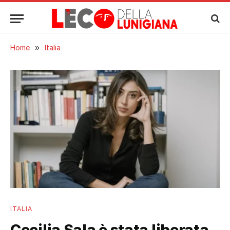
Home
»
Italia
ITALIA
Cecilia Sala è stata liberata