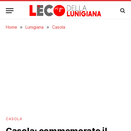
Home
»
Lunigiana
»
Casola
CASOLA
Casola: commemorato il