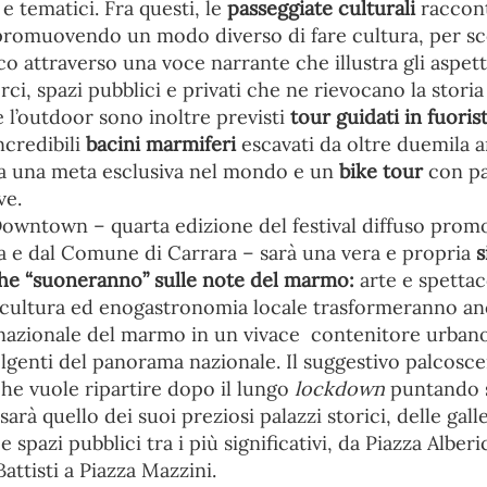
 e tematici. Fra questi, le
passeggiate culturali
raccont
 promuovendo un modo diverso di fare cultura, per sco
co attraverso una voce narrante che illustra gli aspetti
i, spazi pubblici e privati che ne rievocano la storia 
e l’outdoor sono inoltre previsti
tour guidati in fuoris
ncredibili
bacini marmiferi
escavati da oltre duemila 
a una meta esclusiva nel mondo e un
bike tour
con pa
ve.
owntown – quarta edizione del festival diffuso pro
a e dal Comune di Carrara – sarà una vera e propria
s
he “suoneranno” sulle note del marmo:
arte e spettaco
cultura ed enogastronomia locale trasformeranno an
ernazionale del marmo in un vivace contenitore urban
olgenti del panorama nazionale. Il suggestivo palcosce
he vuole ripartire dopo il lungo
lockdown
puntando s
sarà quello dei suoi preziosi palazzi storici, delle gal
 e spazi pubblici tra i più significativi, da Piazza Alberi
attisti a Piazza Mazzini.