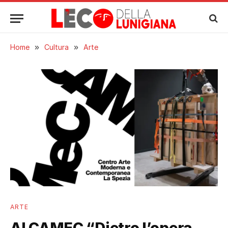
Home
»
Cultura
»
Arte
ARTE
Al CAMEC “Dietro l’opera.