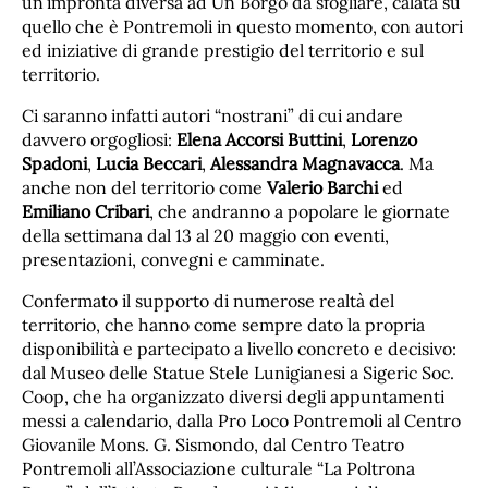
un’impronta diversa ad Un Borgo da sfogliare, calata su
quello che è Pontremoli in questo momento, con autori
ed iniziative di grande prestigio del territorio e sul
territorio.
Ci saranno infatti autori “nostrani” di cui andare
davvero orgogliosi:
Elena Accorsi Buttini
,
Lorenzo
Spadoni
,
Lucia Beccari
,
Alessandra Magnavacca
. Ma
anche non del territorio come
Valerio Barchi
ed
Emiliano Cribari
, che andranno a popolare le giornate
della settimana dal 13 al 20 maggio con eventi,
presentazioni, convegni e camminate.
Confermato il supporto di numerose realtà del
territorio, che hanno come sempre dato la propria
disponibilità e partecipato a livello concreto e decisivo:
dal Museo delle Statue Stele Lunigianesi a Sigeric Soc.
Coop, che ha organizzato diversi degli appuntamenti
messi a calendario, dalla Pro Loco Pontremoli al Centro
Giovanile Mons. G. Sismondo, dal Centro Teatro
Pontremoli all’Associazione culturale “La Poltrona