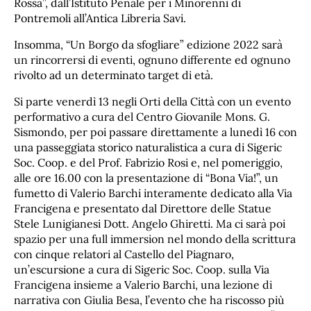
Rossa”, dall’Istituto Penale per i Minorenni di
Pontremoli all’Antica Libreria Savi.
Insomma, “Un Borgo da sfogliare” edizione 2022 sarà
un rincorrersi di eventi, ognuno differente ed ognuno
rivolto ad un determinato target di età.
Si parte venerdì 13 negli Orti della Città con un evento
performativo a cura del Centro Giovanile Mons. G.
Sismondo, per poi passare direttamente a lunedì 16 con
una passeggiata storico naturalistica a cura di Sigeric
Soc. Coop. e del Prof. Fabrizio Rosi e, nel pomeriggio,
alle ore 16.00 con la presentazione di “Bona Via!”, un
fumetto di Valerio Barchi interamente dedicato alla Via
Francigena e presentato dal Direttore delle Statue
Stele Lunigianesi Dott. Angelo Ghiretti. Ma ci sarà poi
spazio per una full immersion nel mondo della scrittura
con cinque relatori al Castello del Piagnaro,
un’escursione a cura di Sigeric Soc. Coop. sulla Via
Francigena insieme a Valerio Barchi, una lezione di
narrativa con Giulia Besa, l’evento che ha riscosso più