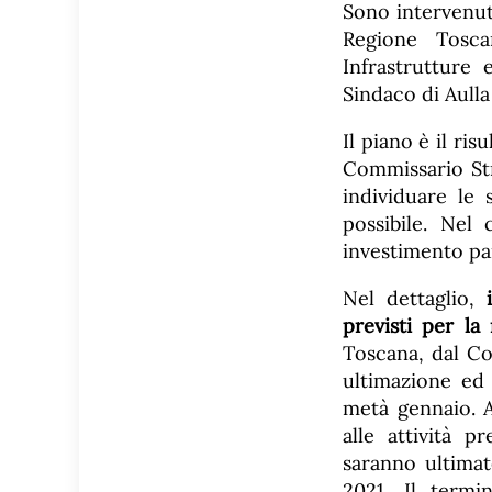
Sono intervenuti
Regione Tos
Infrastrutture 
Sindaco di Aull
Il piano è il ris
Commissario Stra
individuare le 
possibile. Nel
investimento par
Nel dettaglio,
previsti per la
Toscana, dal Co
ultimazione ed 
metà gennaio. A
alle attività p
saranno ultimat
2021. Il termi