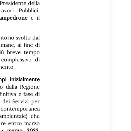
l Presidente della
avori Pubblici,
ampedrone
e il
ritorio svolto dal
imane, al fine di
 più breve tempo
 complessivo di
mento.
pi inizialmente
o dalla Regione
nitiva è fase di
 dei Servizi per
in contemporanea
 ambientale) che
iere entro marzo
a a
marzo 2022
.