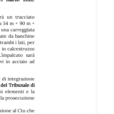
rà un tracciato
ca 54 m + 90 m +
à una carreggiata
tate da banchine
rambi i lati, per
e in calcestruzzo
’impalcato sarà
vi in acciaio ad
e di integrazione
del Tribunale di
ni elementi e la
della prosecuzione
azione al Ctu che