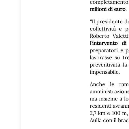
completamento
milioni di euro
.
“Il presidente d
collettività e
Roberto Valett
l’intervento d
preparatori e p
lavorasse su tr
preventivata l
impensabile.
Anche le ramp
amministrazione
ma insieme a lor
residenti avran
2,7 km e 100 m,
Aulla con il bra