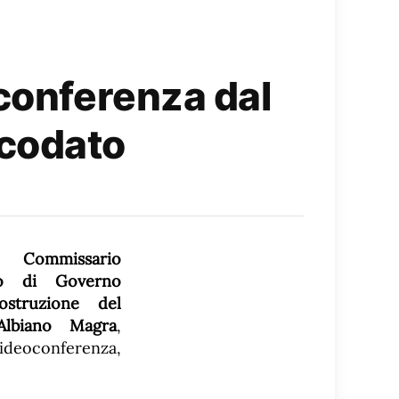
oconferenza dal
ccodato
vo
Commissario
rio di Governo
ostruzione del
lbiano Magra
,
ideoconferenza,