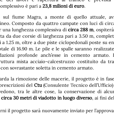
complessivo è pari a
23,8 milioni di euro
.
 sul fiume Magra, a monte di quello attuale, av
lineo. Composto da quattro campate con luci di cir
r una lunghezza complessiva di
circa 288 m
, ospiter
uita da due corsie di larghezza pari a 3.50 m, comple
i a 1.25 m, oltre a due piste ciclopedonali poste su ent
tale di 16.90 m. Le pile e le spalle saranno realizzat
azioni profonde anch’esse in cemento armato. L
truttura mista acciaio-calcestruzzo costituito da tra
e con sovrastante soletta in cemento armato.
rda la rimozione delle macerie, il progetto è in fas
 prescrizioni del
Ctu
(Consulente Tecnico dell’Ufficio)
dono, tra le altre cose, la conservazione di alcu
i
circa 30 metri di viadotto in luogo diverso
, ai fini 
rni il progetto sarà nuovamente inviato per l’approv