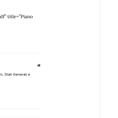
” title=”Piano
Sito
web
m, Stati Generali e