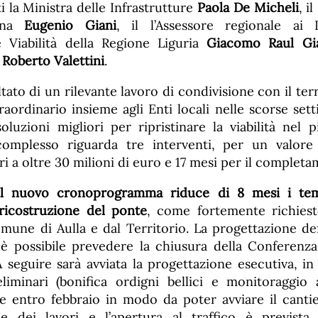
 la Ministra delle Infrastrutture
Paola De Micheli
, i
cana
Eugenio Giani
, il l’Assessore regionale ai L
e Viabilità della Regione Liguria
Giacomo Raul Gi
a
Roberto Valettini
.
ultato di un rilevante lavoro di condivisione con il ter
ordinario insieme agli Enti locali nelle scorse sett
soluzioni migliori per ripristinare la viabilità nel
 complesso riguarda tre interventi, per un valore
i a oltre 30 milioni di euro e 17 mesi per il completa
il nuovo cronoprogramma riduce di 8 mesi i tem
 ricostruzione del ponte
, come fortemente richiest
mune di Aulla e dal Territorio. La progettazione defi
è possibile prevedere la chiusura della Conferenza
 seguire sarà avviata la progettazione esecutiva, 
reliminari (bonifica ordigni bellici e monitoraggio
e entro febbraio in modo da poter avviare il cant
ne dei lavori e l’apertura al traffico è previst