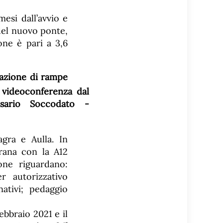
esi dall’avvio e
del nuovo ponte,
one è pari a 3,6
zazione di rampe
agra e Aulla. In
arana con la A12
one riguardano:
r autorizzativo
nativi; pedaggio
ebbraio 2021 e il