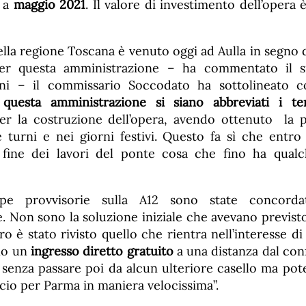
 a
maggio 2021
. Il valore di investimento dell’opera 
ella regione Toscana è venuto oggi ad Aulla in segno d
 per questa amministrazione – ha commentato il s
ini – il commissario Soccodato ha sottolineato
i questa amministrazione si siano abbreviati i te
er la costruzione dell’opera, avendo ottenuto la po
e turni e nei giorni festivi. Questo fa sì che entr
a fine dei lavori del ponte cosa che fino ha qual
e provvisorie sulla A12 sono state concord
. Non sono la soluzione iniziale che avevano previsto
o è stato rivisto quello che rientra nell’interesse di A
no un
ingresso diretto gratuito
a una distanza dal con
 senza passare poi da alcun ulteriore casello ma pot
ccio per Parma in maniera velocissima”.