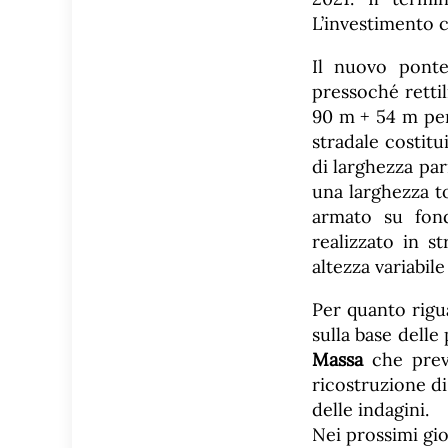
L’investimento 
Il nuovo ponte
pressoché retti
90 m + 54 m pe
stradale costit
di larghezza par
una larghezza to
armato su fond
realizzato in s
altezza variabil
Per quanto rigua
sulla base delle
Massa
che preve
ricostruzione d
delle indagini.
Nei prossimi gio