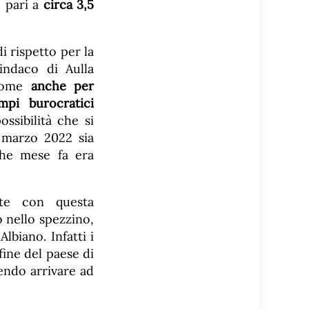
è pari a
circa 3,5
i rispetto per la
indaco di Aulla
 come
anche per
mpi burocratici
ssibilità che si
o marzo 2022 sia
che mese fa era
ate con questa
 nello spezzino,
lbiano. Infatti i
fine del paese di
endo arrivare ad