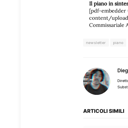
Il piano in sintes
[pdf-embedder u
content/upload
Commissariale A
newsletter
piano
Die
Dirett
Subst
ARTICOLI SIMILI