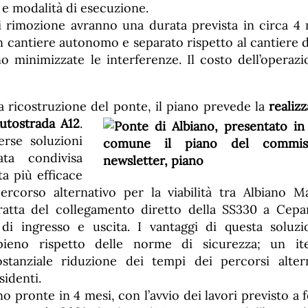
 e modalità di esecuzione.
di rimozione avranno una durata prevista in circa 4 m
n cantiere autonomo e separato rispetto al cantiere 
o minimizzate le interferenze. Il costo dell’operazi
a ricostruzione del ponte, il piano prevede la
realiz
Autostrada A12
.
erse soluzioni
ata condivisa
ta più efficace
ercorso alternativo per la viabilità tra Albiano M
tratta del collegamento diretto della SS330 a Cep
di ingresso e uscita. I vantaggi di questa soluzi
l pieno rispetto delle norme di sicurezza; un ite
ostanziale riduzione dei tempi dei percorsi alter
sidenti.
 pronte in 4 mesi, con l’avvio dei lavori previsto a f