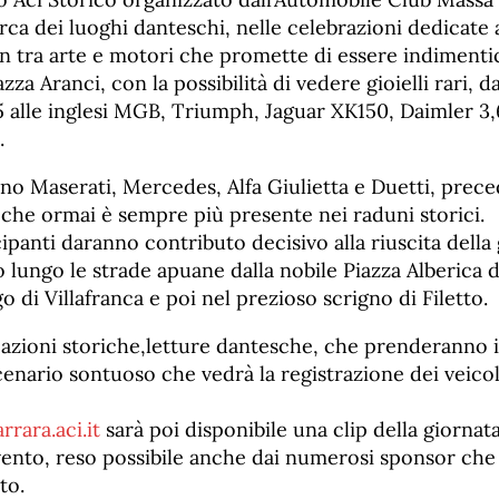
cerca dei luoghi danteschi, nelle celebrazioni dedicat
on tra arte e motori che promette di essere indimenti
zza Aranci, con la possibilità di vedere gioielli rari, d
 alle inglesi MGB, Triumph, Jaguar XK150, Daimler 3,6
.
 Maserati, Mercedes, Alfa Giulietta e Duetti, prece
 che ormai è sempre più presente nei raduni storici.
cipanti daranno contributo decisivo alla riuscita della
o lungo le strade apuane dalla nobile Piazza Alberica d
o di Villafranca e poi nel prezioso scrigno di Filetto.
azioni storiche,letture dantesche, che prenderanno i
cenario sontuoso che vedrà la registrazione dei veicoli
rara.aci.it
sarà poi disponibile una clip della giornata
’evento, reso possibile anche dai numerosi sponsor ch
to.