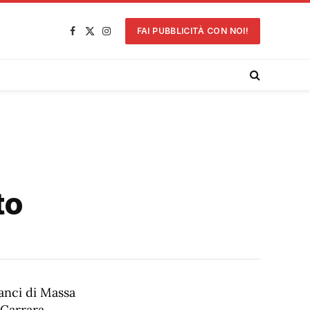
FAI PUBBLICITÀ CON NOI!
Facebook
X
Instagram
(Twitter)
to
anci di Massa
 Carrara,