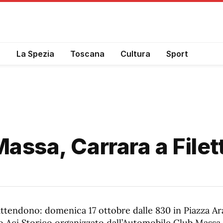
a
La Spezia
Toscana
Cultura
Sport
Massa, Carrara a Filet
attendono: domenica 17 ottobre dalle 830 in Piazza Ar
o Aci Storico organizzato dall’Automobile Club Massa