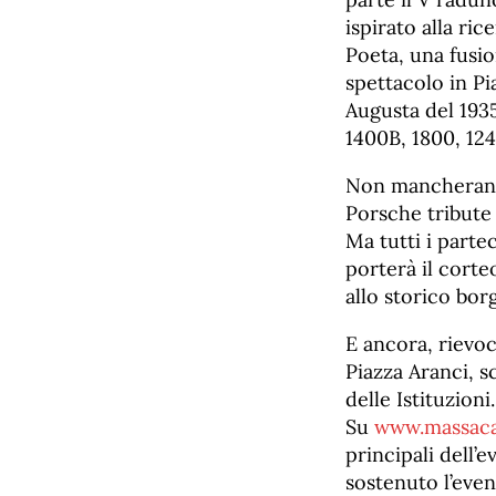
ispirato alla ri
Poeta, una fusi
spettacolo in Pia
Augusta del 1935
1400B, 1800, 124
Non mancheranno
Porsche tribute
Ma tutti i parte
porterà il corte
allo storico borg
E ancora, rievoc
Piazza Aranci, s
delle Istituzioni.
Su
www.massacar
principali dell
sostenuto l’even