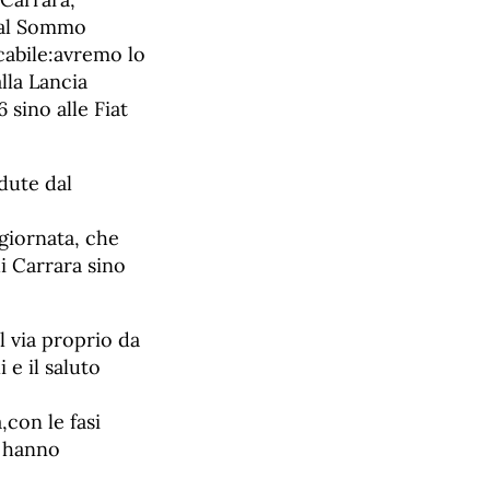
e al Sommo
cabile:avremo lo
alla Lancia
 sino alle Fiat
dute dal
 giornata, che
i Carrara sino
l via proprio da
 e il saluto
,con le fasi
e hanno