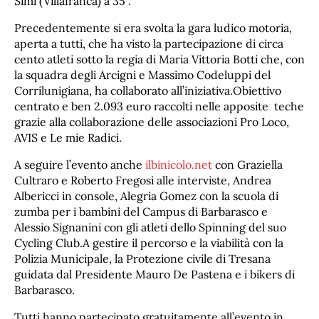
Simi (Villafranca) a 35”.
Precedentemente si era svolta la gara ludico motoria,
aperta a tutti, che ha visto la partecipazione di circa
cento atleti sotto la regia di Maria Vittoria Botti che, con
la squadra degli Arcigni e Massimo Codeluppi del
Corrilunigiana, ha collaborato all’iniziativa.Obiettivo
centrato e ben 2.093 euro raccolti nelle apposite teche
grazie alla collaborazione delle associazioni Pro Loco,
AVIS e Le mie Radici.
A seguire l’evento anche
ilbinicolo.net
con Graziella
Cultraro e Roberto Fregosi alle interviste, Andrea
Albericci in console, Alegria Gomez con la scuola di
zumba per i bambini del Campus di Barbarasco e
Alessio Signanini con gli atleti dello Spinning del suo
Cycling Club.A gestire il percorso e la viabilità con la
Polizia Municipale, la Protezione civile di Tresana
guidata dal Presidente Mauro De Pastena e i bikers di
Barbarasco.
Tutti hanno partecipato gratuitamente all’evento in