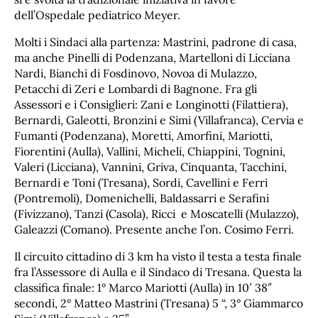
dell’Ospedale pediatrico Meyer.
Molti i Sindaci alla partenza: Mastrini, padrone di casa,
ma anche Pinelli di Podenzana, Martelloni di Licciana
Nardi, Bianchi di Fosdinovo, Novoa di Mulazzo,
Petacchi di Zeri e Lombardi di Bagnone. Fra gli
Assessori e i Consiglieri: Zani e Longinotti (Filattiera),
Bernardi, Galeotti, Bronzini e Simi (Villafranca), Cervia e
Fumanti (Podenzana), Moretti, Amorfini, Mariotti,
Fiorentini (Aulla), Vallini, Micheli, Chiappini, Tognini,
Valeri (Licciana), Vannini, Griva, Cinquanta, Tacchini,
Bernardi e Toni (Tresana), Sordi, Cavellini e Ferri
(Pontremoli), Domenichelli, Baldassarri e Serafini
(Fivizzano), Tanzi (Casola), Ricci e Moscatelli (Mulazzo),
Galeazzi (Comano). Presente anche l’on. Cosimo Ferri.
Il circuito cittadino di 3 km ha visto il testa a testa finale
fra l’Assessore di Aulla e il Sindaco di Tresana. Questa la
classifica finale: 1° Marco Mariotti (Aulla) in 10′ 38″
secondi, 2° Matteo Mastrini (Tresana) 5 “, 3° Giammarco