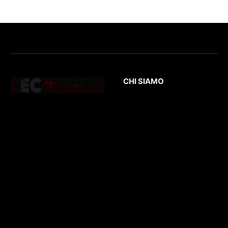
CHI SIAMO
L’Eco
della Lunigiana
è un quotidiano
Testata giornalistica
online dedicato al
registrata presso il
territorio lunigianese
Tribunale di Massa
e non solo. Con
con il numero di
interviste, inchieste,
registrazione
196/1
video,
del 04/2015
.
approfondimenti e
Iscrizione
ROC. N.
report di eventi
36086
.