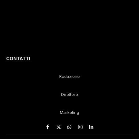
culturali e sportivi.
D
irettore
Responsabile
:
Gustavo Diego
Remaggi
CONTATTI
Redazione
Direttore
Marketing
Facebook
X
WhatsApp
Instagram
LinkedIn