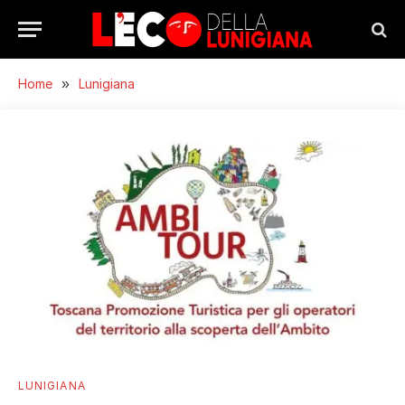
Home
»
Lunigiana
LUNIGIANA