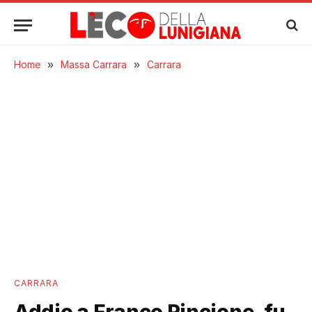
Home
»
Massa Carrara
»
Carrara
CARRARA
Addio a Franco Pincione, fu