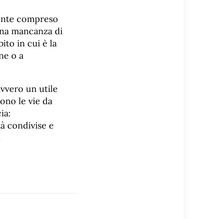
mente compreso
 una mancanza di
ito in cui è la
ne o a
vvero un utile
ono le vie da
ia:
à condivise e
.