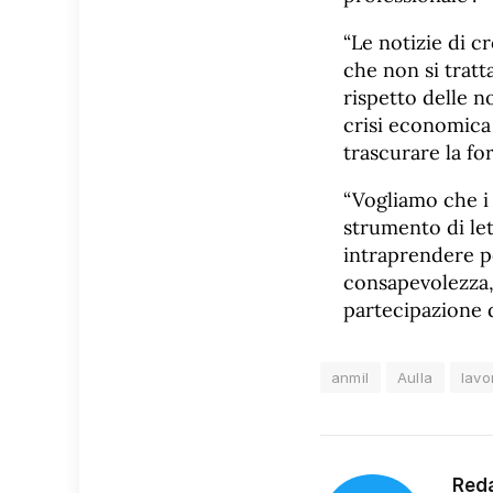
“Le notizie di 
che non si tratt
rispetto delle n
crisi economica 
trascurare la fo
“Vogliamo che i 
strumento di let
intraprendere pe
consapevolezza,
partecipazione di
anmil
Aulla
lavo
Red