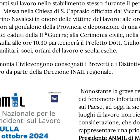
orti sul lavoro nello stabilimento stesso durante il pe
S. Messa nella Chiesa di S. Caprasio officiata dal Vicar
no Navalesi in onore delle vittime del lavoro; alle ore
nori al gonfalone della Provincia e deposizione di una
a
i caduti della II
Guerra; alla Cerimonia civile, nella
lla alle ore 10.30 parteciperà il Prefetto Dott. Giulio
, militari, soci, orfani del lavoro e scolaresche.
onia Civilevengono consegnati i Brevetti e i Distintiv
oro da parte della Direzione INAIL regionale.
“Nonostante la grave 
del fenomeno infortuni
sul Paese, ad oggi la si
luoghi di lavoro non ric
considerazione, che d
rappresentare una prior
Presidente ANMIL di M