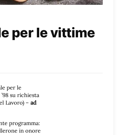
e per le vittime
le per le
 ’98 su richiesta
del Lavoro) –
ad
uente programma:
Pallerone in onore