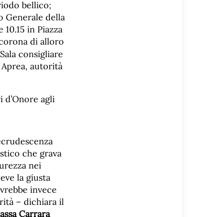
riodo bellico;
io Generale della
 10.15 in Piazza
 corona di alloro
 Sala consigliare
 Aprea, autorità
i d’Onore agli
recrudescenza
stico che grava
curezza nei
eve la giusta
ovrebbe invece
ità – dichiara il
assa Carrara