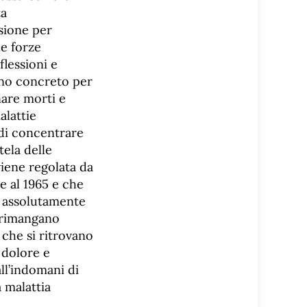
ta
sione per
le forze
flessioni e
gno concreto per
inare morti e
alattie
 di concentrare
tela delle
viene regolata da
e al 1965 e che
 assolutamente
e rimangano
 che si ritrovano
, dolore e
ll’indomani di
 malattia