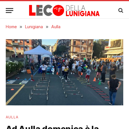
Home
»
Lunigiana
»
Aulla
AULLA
Ad Aulla domenica è la