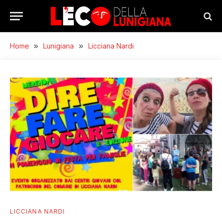
Home
»
Lunigiana
»
Licciana Nardi
LICCIANA NARDI