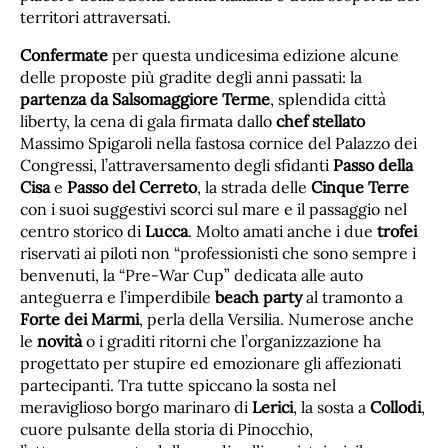
territori attraversati.
Confermate
per questa undicesima edizione alcune
delle proposte più gradite degli anni passati: la
partenza da Salsomaggiore Terme
, splendida città
liberty, la cena di gala firmata dallo
chef stellato
Massimo Spigaroli nella fastosa cornice del Palazzo dei
Congressi, l’attraversamento degli sfidanti
Passo della
Cisa
e
Passo del Cerreto
, la strada delle
Cinque Terre
con i suoi suggestivi scorci sul mare e il passaggio nel
centro storico di
Lucca
. Molto amati anche i due
trofei
riservati ai piloti non “professionisti che sono sempre i
benvenuti, la “Pre-War Cup” dedicata alle auto
anteguerra e l’imperdibile
beach party
al tramonto a
Forte dei Marmi
, perla della Versilia. Numerose anche
le
novità
o i graditi ritorni che l’organizzazione ha
progettato per stupire ed emozionare gli affezionati
partecipanti. Tra tutte spiccano la sosta nel
meraviglioso borgo marinaro di
Lerici
, la sosta a
Collodi
,
cuore pulsante della storia di Pinocchio,