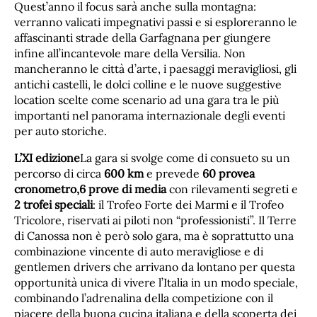
Quest’anno il focus sarà anche sulla montagna:
verranno valicati impegnativi passi e si esploreranno le
affascinanti strade della Garfagnana per giungere
infine all’incantevole mare della Versilia. Non
mancheranno le città d’arte, i paesaggi meravigliosi, gli
antichi castelli, le dolci colline e le nuove suggestive
location scelte come scenario ad una gara tra le più
importanti nel panorama internazionale degli eventi
per auto storiche.
L’XI edizione
La gara si svolge come di consueto su un
percorso di circa
600 km
e prevede
60 provea
cronometro,6 prove di media
con rilevamenti segreti e
2 trofei speciali
: il Trofeo Forte dei Marmi e il Trofeo
Tricolore, riservati ai piloti non “professionisti”. Il Terre
di Canossa non è però solo gara, ma è soprattutto una
combinazione vincente di auto meravigliose e di
gentlemen drivers che arrivano da lontano per questa
opportunità unica di vivere l’Italia in un modo speciale,
combinando l’adrenalina della competizione con il
piacere della buona cucina italiana e della scoperta dei