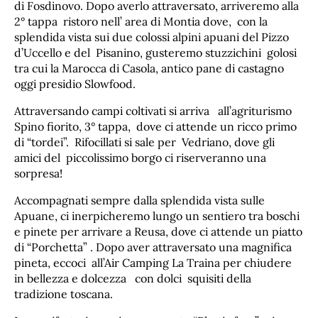
di Fosdinovo. Dopo averlo attraversato, arriveremo alla
2° tappa ristoro nell’ area di Montia dove, con la
splendida vista sui due colossi alpini apuani del Pizzo
d’Uccello e del Pisanino, gusteremo stuzzichini golosi
tra cui la Marocca di Casola, antico pane di castagno
oggi presidio Slowfood.
Attraversando campi coltivati si arriva all’agriturismo
Spino fiorito, 3° tappa, dove ci attende un ricco primo
di “tordei”. Rifocillati si sale per Vedriano, dove gli
amici del piccolissimo borgo ci riserveranno una
sorpresa!
Accompagnati sempre dalla splendida vista sulle
Apuane, ci inerpicheremo lungo un sentiero tra boschi
e pinete per arrivare a Reusa, dove ci attende un piatto
di “Porchetta” . Dopo aver attraversato una magnifica
pineta, eccoci all’Air Camping La Traina per chiudere
in bellezza e dolcezza con dolci squisiti della
tradizione toscana.