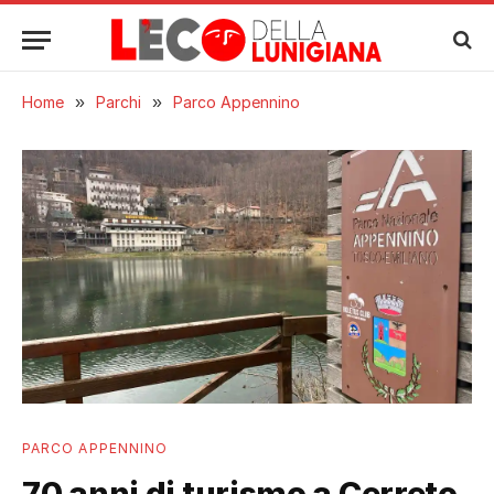
Home
»
Parchi
»
Parco Appennino
PARCO APPENNINO
70 anni di turismo a Cerreto