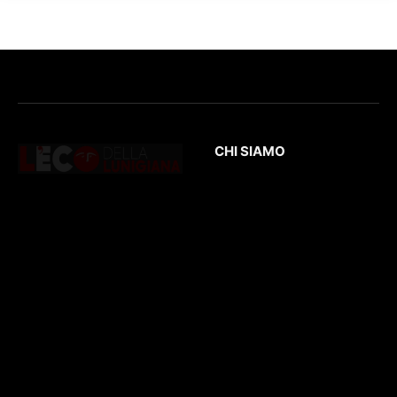
CHI SIAMO
L’Eco
della Lunigiana
è un quotidiano
Testata giornalistica
online dedicato al
registrata presso il
territorio lunigianese
Tribunale di Massa
e non solo. Con
con il numero di
interviste, inchieste,
registrazione
196/1
video,
del 04/2015
.
approfondimenti e
Iscrizione
ROC. N.
report di eventi
36086
.