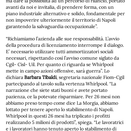
ma dare la possibilità ad un percorso di rilancio, portato
avanti da noi e invitalia, di prendere forma, con un
piano industriale alternativo e solido, fondamentale per
non impoverire ulteriormente il territorio di Napoli
garantendo la salvaguardia occupazionale”.
“Richiamiamo l’azienda alle sue responsabilità. L’avvio
della procedura di licenziamento interrompe il dialogo.
E’ necessario utilizzare tutti ammortizzatori sociali
necessari, rispettando così l’avviso comune siglato da
Cgil- Cisl- Uil. Per quanto ci riguarda se Whirlpool
mette in campo azioni offensive, sarà guerra”. Lo
dichiara
Barbara Tibaldi
, segretaria nazionale Fiom-Cgil
partecipando al tavolo sulla vertenza Whirlpool. “La
narrazione che siete stati buoni e avete portato
pazienza, ce la potevate risparmiare. Per 26 mesi non
abbiamo preso tempo come dice La Morgia, abbiamo
lottato per tenere aperto lo stabilimento di Napoli.
Whirlpool in questi 26 mesi ha triplicato i profitti
realizzando 5 milioni di prodotti”, spiega. “Le lavoratrici
e i lavoratori hanno tenuto aperto lo stabilimento di