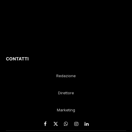
culturali e sportivi.
D
irettore
Responsabile
:
Gustavo Diego
Remaggi
CONTATTI
Redazione
Direttore
Marketing
Facebook
X
WhatsApp
Instagram
LinkedIn