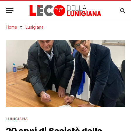
Home
»
Lunigiana
LUNIGIANA
20 anni di Società della