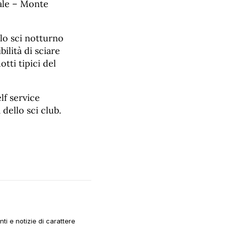
iale – Monte
 lo sci notturno
bilità di sciare
tti tipici del
lf service
 dello sci club.
i e notizie di carattere