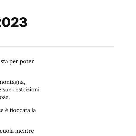
 2023
asta per poter
a montagna,
 sue restrizioni
ose.
e è fioccata la
scuola mentre