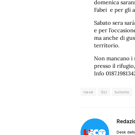
domenica sarann
Fabei e per gli 
Sabato sera sarà
e per l’occasione
ma anche di gust
territorio.
Non mancano i se
presso il rifugio
Info 0187.198134
neve
Sci
turismo
Redazi
Desk dell