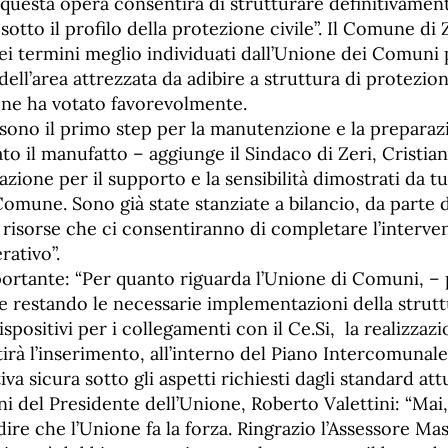
 questa opera consentirà di strutturare definitivamente
otto il profilo della protezione civile”. Il Comune di 
ei termini meglio individuati dall’Unione dei Comuni
dell’area attrezzata da adibire a struttura di protezione
one ha votato favorevolmente.
sono il primo step per la manutenzione e la preparazi
ato il manufatto – aggiunge il Sindaco di Zeri, Cristian
zione per il supporto e la sensibilità dimostrati da tut
Comune. Sono già state stanziate a bilancio, da parte
ri risorse che ci consentiranno di completare l’interv
rativo”.
portante: “Per quanto riguarda l’Unione di Comuni, –
me restando le necessarie implementazioni della strut
spositivi per i collegamenti con il Ce.Si, la realizzazi
rà l’inserimento, all’interno del Piano Intercomunale
va sicura sotto gli aspetti richiesti dagli standard attu
i del Presidente dell’Unione, Roberto Valettini: “Mai
ire che l’Unione fa la forza. Ringrazio l’Assessore Mast