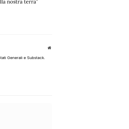
la nostra terra”
Sito
web
Stati Generali e Substack.