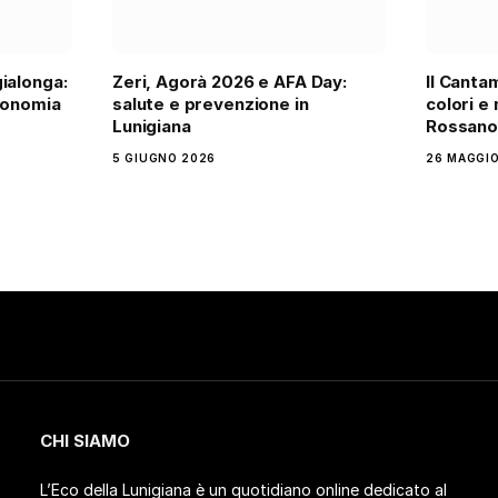
ialonga:
Zeri, Agorà 2026 e AFA Day:
Il Cantam
ronomia
salute e prevenzione in
colori e
Lunigiana
Rossano
5 GIUGNO 2026
26 MAGGIO
CHI SIAMO
L’Eco della Lunigiana è un quotidiano online dedicato al