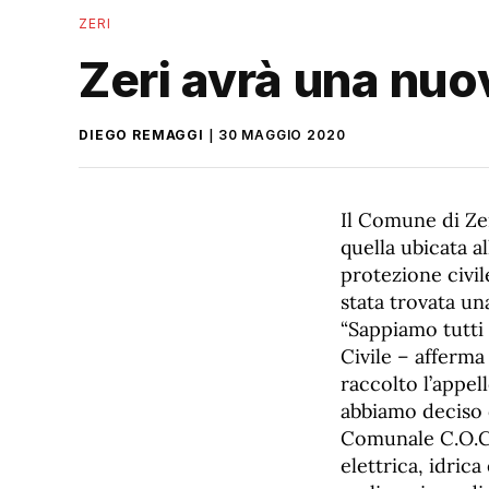
ZERI
Zeri avrà una nuo
DIEGO REMAGGI
30 MAGGIO 2020
Il Comune di Zer
quella ubicata a
protezione civi
stata trovata un
“Sappiamo tutti 
Civile – afferma
raccolto l’appel
abbiamo deciso d
Comunale C.O.C” 
elettrica, idric