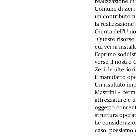
realizzazione di
Comune di Zeri s
un contributo n
la realizzazione 
Giunta dell’Uni
“Queste risorse 
cui verrà install
Esprimo soddisfa
verso il nostro 
Zeri, le ulterio
il manufatto ope
Un risultato im
Mastrini -, fer
attrezzature e di
oggetto consenti
struttura operati
Le considerazion
caso, possiamo d