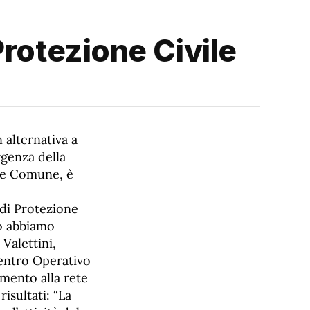
Protezione Civile
 alternativa a
rgenza della
i e Comune, è
 di Protezione
to abbiamo
Valettini,
Centro Operativo
amento alla rete
isultati: “La