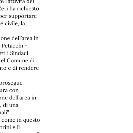
 l’attività del
Zeri ha richiesto
 per supportare
 civile, la
one dell’area in
 Petacchi -.
ti i Sindaci
 del Comune di
ento e di rendere
 prosegue
tura con
one dell’area in
, di una
ali”.
, come in questo
rini e il