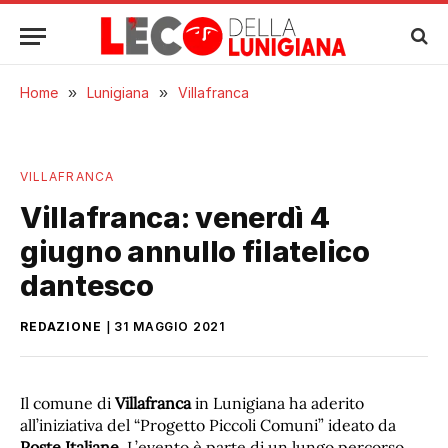
Home
»
Lunigiana
»
Villafranca
VILLAFRANCA
Villafranca: venerdì 4
giugno annullo filatelico
dantesco
REDAZIONE
31 MAGGIO 2021
Il comune di
Villafranca
in Lunigiana ha aderito
all’iniziativa del “Progetto Piccoli Comuni” ideato da
Poste Italiane
. L’evento è parte di un lungo percorso