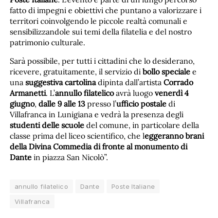
fatto di impegni e obiettivi che puntano a valorizzare i
territori coinvolgendo le piccole realtà comunali e
sensibilizzandole sui temi della filatelia e del nostro
patrimonio culturale.
Sarà possibile, per tutti i cittadini che lo desiderano,
ricevere, gratuitamente, il servizio di
bollo speciale
e
una
suggestiva cartolina
dipinta dall’artista
Corrado
Armanetti
. L’
annullo filatelico
avrà luogo
venerdì 4
giugno
,
dalle 9 alle 13
presso l’
ufficio postale
di
Villafranca in Lunigiana e vedrà la presenza degli
studenti delle scuole
del comune, in particolare della
classe prima del liceo scientifico, che l
eggeranno brani
della Divina Commedia
di fronte al monumento di
Dante
in piazza San Nicolò”.
annullo filatelico
Dante
Poste Italiane
Villafranca