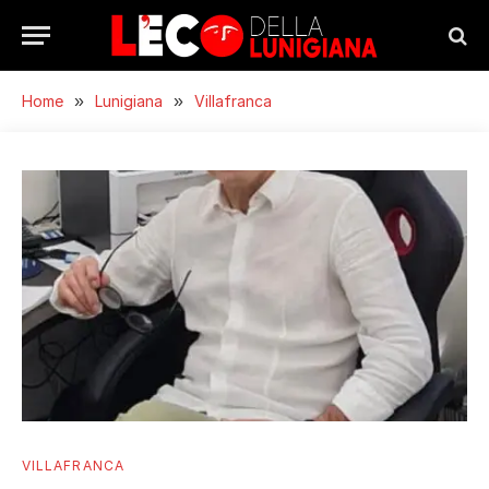
Home
»
Lunigiana
»
Villafranca
VILLAFRANCA