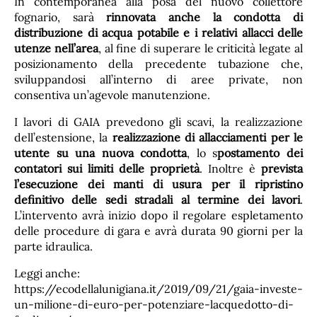
In contemporanea alla posa del nuovo collettore
fognario, sarà
rinnovata anche la condotta di
distribuzione di acqua potabile e i relativi allacci delle
utenze nell’area
, al fine di superare le criticità legate al
posizionamento della precedente tubazione che,
sviluppandosi all’interno di aree private, non
consentiva un’agevole manutenzione.
I lavori di GAIA prevedono gli scavi, la realizzazione
dell’estensione, la
realizzazione di allacciamenti per le
utente su una nuova condotta
, lo s
postamento dei
contatori sui limiti delle proprietà
. Inoltre è
prevista
l’esecuzione dei manti di usura per il ripristino
definitivo delle sedi stradali al termine dei lavori
.
L’intervento avrà inizio dopo il regolare espletamento
delle procedure di gara e avrà durata 90 giorni per la
parte idraulica.
Leggi anche:
https://ecodellalunigiana.it/2019/09/21/gaia-investe-
un-milione-di-euro-per-potenziare-lacquedotto-di-