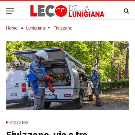
Home
»
Lunigiana
»
Fivizzano
FIVIZZANO
Fivizzano, via a tre