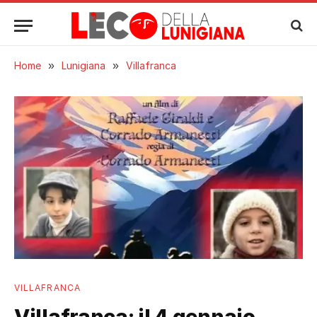
Home
»
Lunigiana
»
Villafranca
VILLAFRANCA
Villafranca: il 4 gennaio