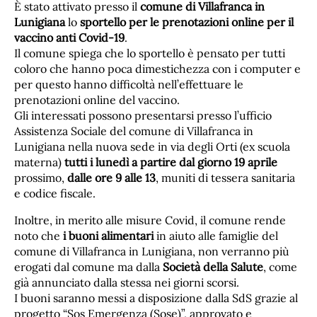
È stato attivato presso il
comune di Villafranca in
Lunigiana
lo
sportello per le prenotazioni online per il
vaccino anti Covid-19
.
Il comune spiega che lo sportello è pensato per tutti
coloro che hanno poca dimestichezza con i computer e
per questo hanno difficoltà nell’effettuare le
prenotazioni online del vaccino.
Gli interessati possono presentarsi presso l’ufficio
Assistenza Sociale del comune di Villafranca in
Lunigiana nella nuova sede in via degli Orti (ex scuola
materna)
tutti i lunedì a partire dal giorno 19 aprile
prossimo,
dalle ore 9 alle 13
, muniti di tessera sanitaria
e codice fiscale.
Inoltre, in merito alle misure Covid, il comune rende
noto che
i buoni alimentari
in aiuto alle famiglie del
comune di Villafranca in Lunigiana, non verranno più
erogati dal comune ma dalla
Società della Salute
, come
già annunciato dalla stessa nei giorni scorsi.
I buoni saranno messi a disposizione dalla SdS grazie al
progetto “Sos Emergenza (Sose)”, approvato e