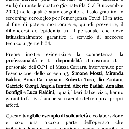
Aulla) durante le quattro giornate (dal 5 all’8 novembre
2020) nelle quali è stato eseguito, a titolo gratuito, lo
screening sierologico per l’emergenza Covid-19 in atto,
al fine di potere monitorare e, quindi prevenire, il
diffondersi dell’epidemia tra il personale che deve
istituzionalmente garantire il servizio di soccorso
tecnico urgente h 24.
Preme inoltre evidenziare la competenza, la
professionalità
e la
disponibilità
dimostrata dal
personale dell’O.P.I. di Massa Carrara, intervenuto per
l’esecuzione dello screening,
Simone Mosti
,
Miranda
Baldini
,
Anna Carmignani
,
Roberta Toso
,
Ilio Fontani
,
Gabriele Giorgi
,
Angela Fantini
,
Alberto Badiali
,
Annalisa
Bonfigli
e
Luca Fialdini
, i quali, liberi dal servizio, hanno
garantito l’attività anche sottraendo del tempo ai propri
affetti.
Questo
tangibile esempio di solidarietà
e collaborazione
è solo una piccola parte dell’operato che
istituzionalmente e in continuo viene garantito a