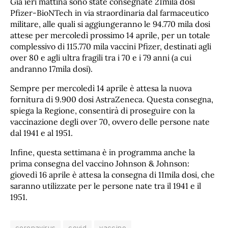
Già ieri mattina sono state consegnate 21mila dosi
Pfizer-BioNTech in via straordinaria dal farmaceutico
militare, alle quali si aggiungeranno le 94.770 mila dosi
attese per mercoledì prossimo 14 aprile, per un totale
complessivo di 115.770 mila vaccini Pfizer, destinati agli
over 80 e agli ultra fragili tra i 70 e i 79 anni (a cui
andranno 17mila dosi).
Sempre per mercoledì 14 aprile è attesa la nuova
fornitura di 9.900 dosi AstraZeneca. Questa consegna,
spiega la Regione, consentirà di proseguire con la
vaccinazione degli over 70, ovvero delle persone nate
dal 1941 e al 1951.
Infine, questa settimana è in programma anche la
prima consegna del vaccino Johnson & Johnson:
giovedì 16 aprile è attesa la consegna di 11mila dosi, che
saranno utilizzate per le persone nate tra il 1941 e il
1951.
coronavirus
covid
vaccino