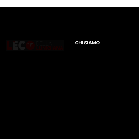
CHI SIAMO
L’Eco
della Lunigiana
è un quotidiano
Testata giornalistica
online dedicato al
registrata presso il
territorio lunigianese
Tribunale di Massa
e non solo. Con
con il numero di
interviste, inchieste,
registrazione
196/1
video,
del 04/2015
.
approfondimenti e
Iscrizione
ROC. N.
report di eventi
36086
.
culturali e sportivi.