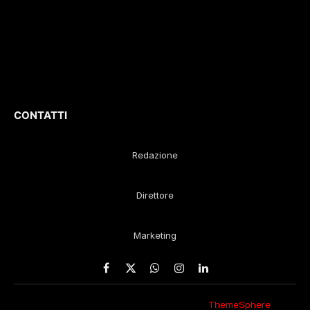
D
irettore
Responsabile
:
Gustavo Diego
Remaggi
CONTATTI
Redazione
Direttore
Marketing
Facebook
X
WhatsApp
Instagram
LinkedIn
(Twitter)
© 2026 Eco della Lunigiana. Un design
ThemeSphere
,