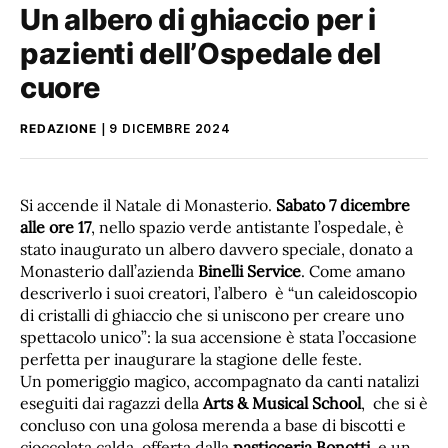
Un albero di ghiaccio per i
pazienti dell’Ospedale del
cuore
REDAZIONE
9 DICEMBRE 2024
Si accende il Natale di Monasterio.
Sabato 7 dicembre
alle ore 17
, nello spazio verde antistante l’ospedale, è
stato inaugurato un albero davvero speciale, donato a
Monasterio dall’azienda
Binelli Service
. Come amano
descriverlo i suoi creatori, l’albero è “un caleidoscopio
di cristalli di ghiaccio che si uniscono per creare uno
spettacolo unico”: la sua accensione è stata l’occasione
perfetta per inaugurare la stagione delle feste.
Un pomeriggio magico, accompagnato da canti natalizi
eseguiti dai ragazzi della
Arts & Musical School
, che si è
concluso con una golosa merenda a base di biscotti e
cioccolata calda, offerta dalla
pasticceria Bonotti
, e un