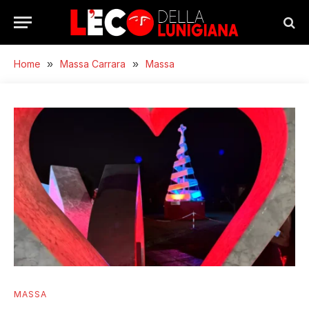
Home
»
Massa Carrara
»
Massa
MASSA