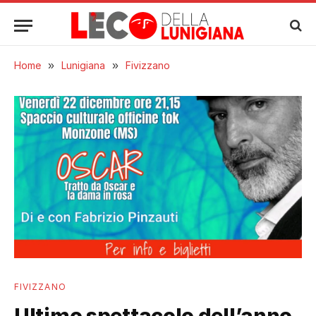
Home
»
Lunigiana
»
Fivizzano
FIVIZZANO
Ultimo spettacolo dell’anno