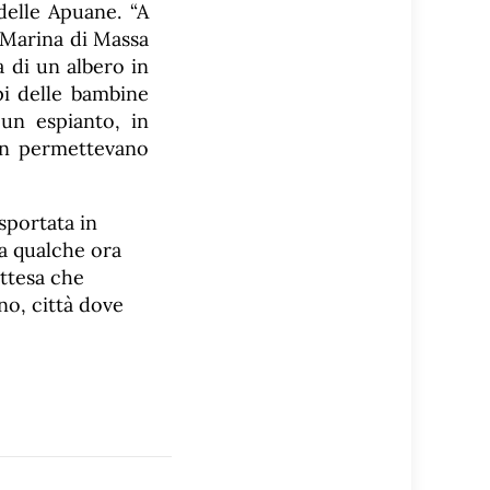
delle Apuane. “A
i Marina di Massa
 di un albero in
pi delle bambine
un espianto, in
on permettevano
sportata in
a qualche ora
attesa che
ino, città dove