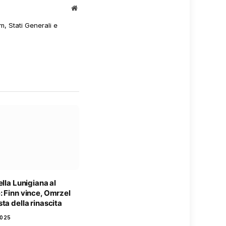
Sito
web
m, Stati Generali e
ella Lunigiana al
: Finn vince, Omrzel
ta della rinascita
2025