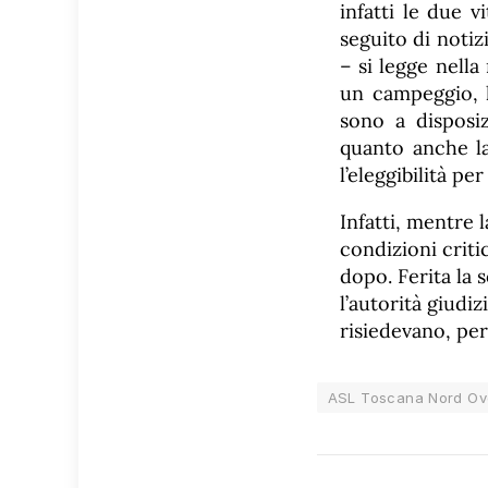
infatti le due 
seguito di notiz
– si legge nell
un campeggio, l
sono a disposi
quanto anche l
l’eleggibilità pe
Infatti, mentre 
condizioni crit
dopo. Ferita la s
l’autorità giudiz
risiedevano, per 
ASL Toscana Nord Ov