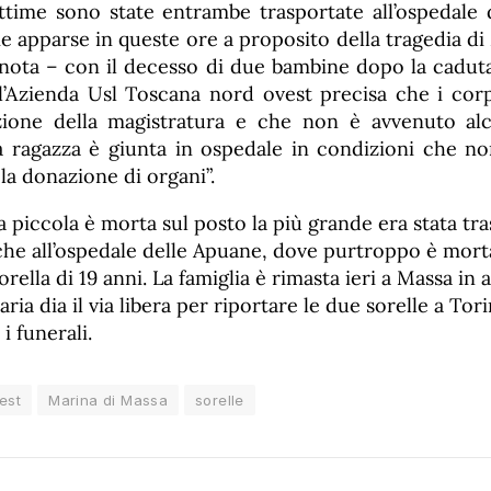
vittime sono state entrambe trasportate all’ospedale 
ie apparse in queste ore a proposito della tragedia d
a nota – con il decesso di due bambine dopo la caduta
’Azienda Usl Toscana nord ovest precisa che i cor
zione della magistratura e che non è avvenuto alc
a ragazza è giunta in ospedale in condizioni che n
r la donazione di organi”.
la piccola è morta sul posto la più grande era stata tra
iche all’ospedale delle Apuane, dove purtroppo è mort
orella di 19 anni. La famiglia è rimasta ieri a Massa in 
iaria dia il via libera per riportare le due sorelle a Tor
i funerali.
est
Marina di Massa
sorelle