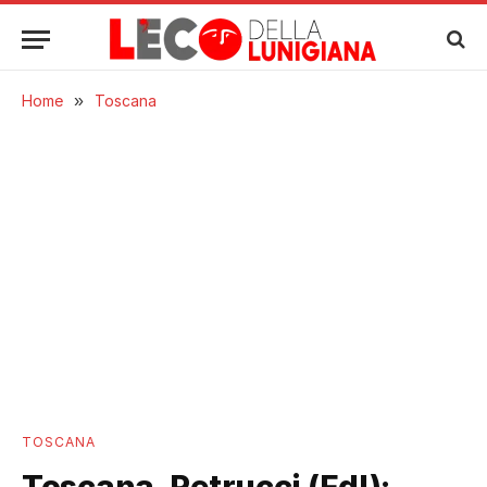
Home
»
Toscana
TOSCANA
Toscana, Petrucci (FdI):