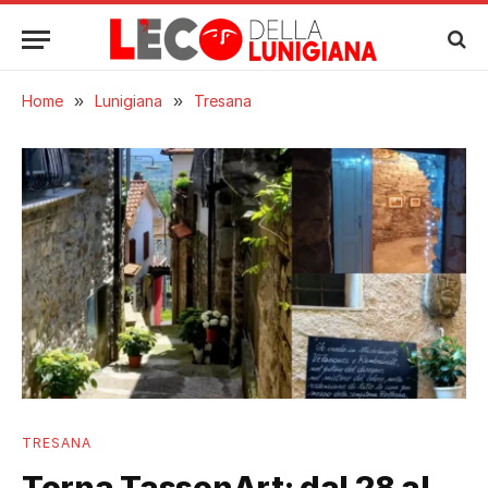
Home
»
Lunigiana
»
Tresana
TRESANA
Torna TassonArt: dal 28 al