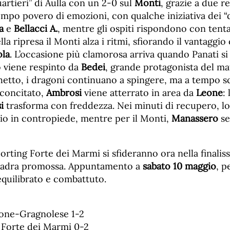
artieri” di Aulla con un 2-0 sul
Monti
, grazie a due re
empo povero di emozioni, con qualche iniziativa dei “
a
e
Bellacci A.
, mentre gli ospiti rispondono con tenta
ella ripresa il Monti alza i ritmi, sfiorando il vantaggi
ola
. L’occasione più clamorosa arriva quando Panati s
ò viene respinto da
Bedei
, grande protagonista del m
chetto, i dragoni continuano a spingere, ma a tempo sc
e concitato,
Ambrosi
viene atterrato in area da
Leone
:
i
trasforma con freddezza. Nei minuti di recupero, l
pio in contropiede, mentre per il Monti,
Manassero
se
rting Forte dei Marmi si sfideranno ora nella finalis
quadra promossa. Appuntamento a
sabato 10 maggio
, p
equilibrato e combattuto.
one-Gragnolese 1-2
 Forte dei Marmi 0-2