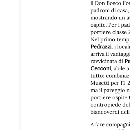
il Don Bosco Fos
padroni di casa,
mostrando un at
ospite. Per i pa
portiere classe
Nel primo tempo
Pedrazzi
, i loca
arriva il vantag
ravvicinata di
Pe
Cecconi
, abile 
tutto: combinaz
Musetti per l’1-
ma il pareggio n
portiere ospite
contropiede de
biancoverdi dell
A fare compagnia