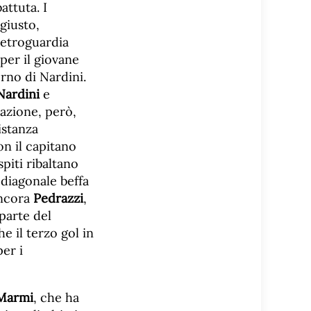
attuta. I
 giusto,
retroguardia
 per il giovane
rno di Nardini.
Nardini
e
frazione, però,
istanza
on il capitano
ospiti ribaltano
i diagonale beffa
ncora
Pedrazzi
,
parte del
e il terzo gol in
per i
 Marmi
, che ha