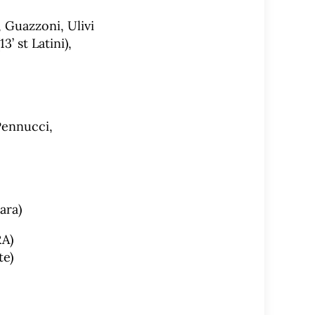
, Guazzoni, Ulivi
3’ st Latini),
 Pennucci,
ara)
RA)
te)