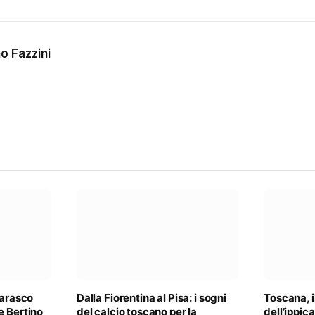
o Fazzini
barasco
Dalla Fiorentina al Pisa: i sogni
Toscana, il
e Bertino
del calcio toscano per la
dell’ippica