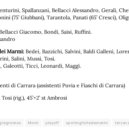
nturini, Spallanzani, Bellacci Alessandro, Gerali, Chel
ni (75’ Giubbani), Tarantola, Panati (65’ Cresci), Olige
 Bellacci Giacomo, Bondi, Saisi, Ruffini.
ssandro
dei Marmi:
Bedei, Bazzichi, Salvini, Baldi Galleni, Lore
ni, Salini, Mussi, Tosi.
i, Galeotti, Ticci, Leonardi, Maggi.
nti di Carrara (assistenti Puvia e Fiaschi di Carrara)
 Tosi (rig.), 45’+2’ st Ambrosi
gragnolese
Monti
playoff
sportingfortedeimarmi
terzac