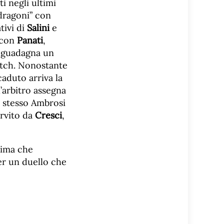
ti negli ultimi
dragoni” con
tivi di
Salini
e
o con
Panati
,
i guadagna un
atch. Nonostante
aduto arriva la
 l’arbitro assegna
o stesso Ambrosi
rvito da
Cresci
,
sima che
er un duello che