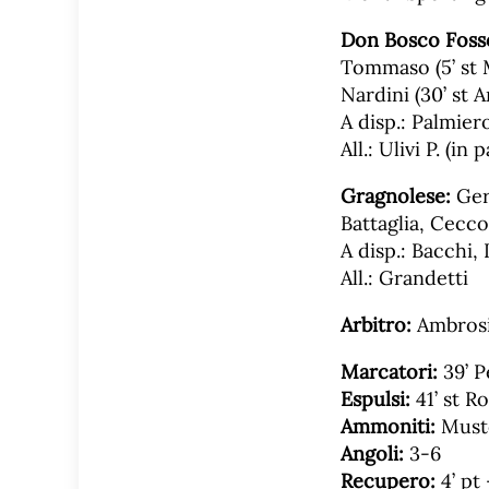
Don Bosco Foss
Tommaso (5’ st Mu
Nardini (30’ st 
A disp.: Palmier
All.: Ulivi P. (in
Gragnolese:
Gera
Battaglia, Ceccon
A disp.: Bacchi,
All.: Grandetti
Arbitro:
Ambrosin
Marcatori:
39’ P
Espulsi:
41’ st Ro
Ammoniti:
Musto
Angoli:
3-6
Recupero:
4’ pt 