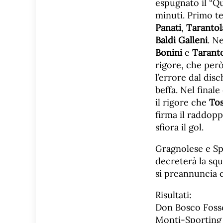
espugnato il “Qu
minuti. Primo t
Panati
,
Tarantol
Baldi Galleni
. N
Bonini
e
Tarant
rigore, che per
l’errore dal dis
beffa. Nel final
il rigore che
Tos
firma il raddop
sfiora il gol.
Gragnolese e Spo
decreterà la s
si preannuncia 
Risultati:
Don Bosco Foss
Monti-Sporting