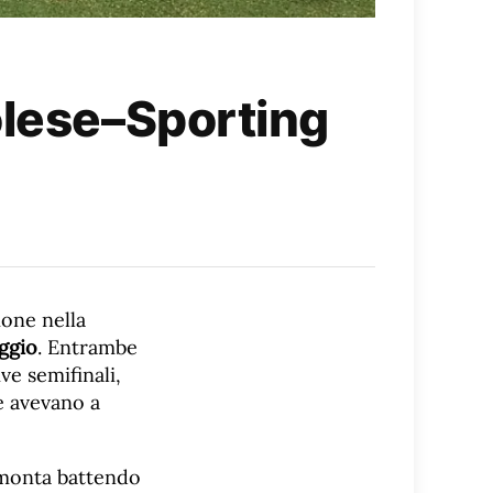
olese–Sporting
ione nella
ggio
. Entrambe
ve semifinali,
e avevano a
monta battendo