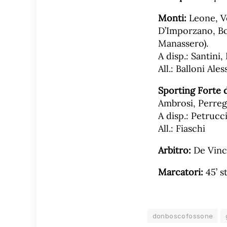
Monti:
Leone, Ve
D’Imporzano, Boni
Manassero).
A disp.: Santini,
All.: Balloni Ale
Sporting Forte 
Ambrosi, Perregri
A disp.: Petrucc
All.: Fiaschi
Arbitro:
De Vince
Marcatori:
45’ st
donboscofossone