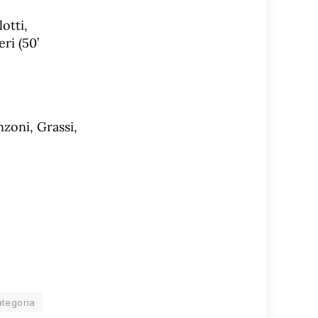
otti,
ri (50’
nzoni, Grassi,
ategoria