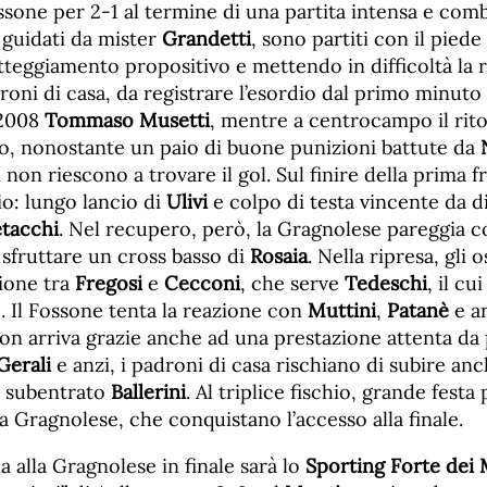
sone per 2-1 al termine di una partita intensa e comb
 guidati da mister
Grandetti
, sono partiti con il piede
teggiamento propositivo e mettendo in difficoltà la 
droni di casa, da registrare l’esordio dal primo minuto
 2008
Tommaso Musetti
, mentre a centrocampo il rito
, nonostante un paio di buone punizioni battute da
li non riescono a trovare il gol. Sul finire della prima 
gio: lungo lancio di
Ulivi
e colpo di testa vincente da d
tacchi
. Nel recupero, però, la Gragnolese pareggia c
a sfruttare un cross basso di
Rosaia
. Nella ripresa, gli 
ione tra
Fregosi
e
Cecconi
, che serve
Tedeschi
, il cu
2. Il Fossone tenta la reazione con
Muttini
,
Patanè
e a
on arriva grazie anche ad una prestazione attenta da 
Gerali
e anzi, i padroni di casa rischiano di subire anch
l subentrato
Ballerini
. Al triplice fischio, grande festa 
a Gragnolese, che conquistano l’accesso alla finale.
 alla Gragnolese in finale sarà lo
Sporting Forte dei