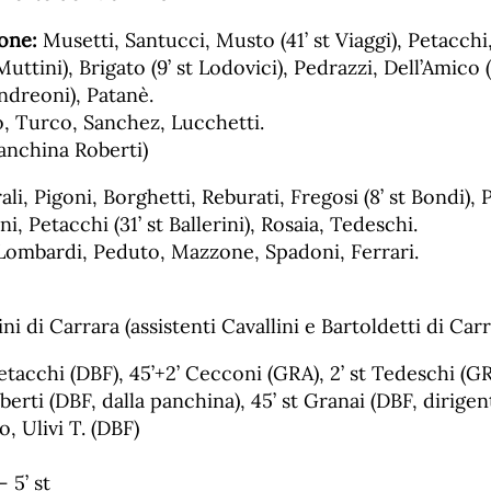
one:
Musetti, Santucci, Musto (41’ st Viaggi), Petacchi
ttini), Brigato (9’ st Lodovici), Pedrazzi, Dell’Amico (1
Andreoni), Patanè.
o, Turco, Sanchez, Lucchetti.
 panchina Roberti)
li, Pigoni, Borghetti, Reburati, Fregosi (8’ st Bondi),
i, Petacchi (31’ st Ballerini), Rosaia, Tedeschi.
 Lombardi, Peduto, Mazzone, Spadoni, Ferrari.
i di Carrara (assistenti Cavallini e Bartoldetti di Carr
etacchi (DBF), 45’+2’ Cecconi (GRA), 2’ st Tedeschi (G
berti (DBF, dalla panchina), 45’ st Granai (DBF, dirigen
, Ulivi T. (DBF)
– 5’ st