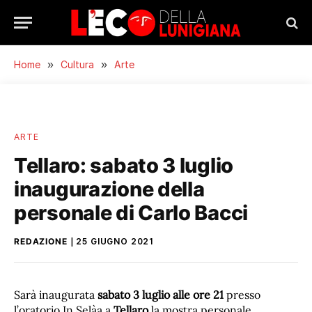
Home
»
Cultura
»
Arte
ARTE
Tellaro: sabato 3 luglio
inaugurazione della
personale di Carlo Bacci
REDAZIONE
25 GIUGNO 2021
Sarà inaugurata
sabato 3 luglio alle ore 21
presso
l’oratorio In Selàa a
Tellaro
la mostra personale