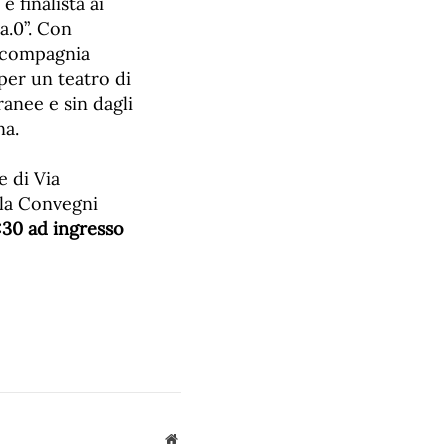
 finalista ai
a.0”. Con
a compagnia
per un teatro di
anee e sin dagli
na.
e di Via
Sala Convegni
1:30 ad ingresso
Sito