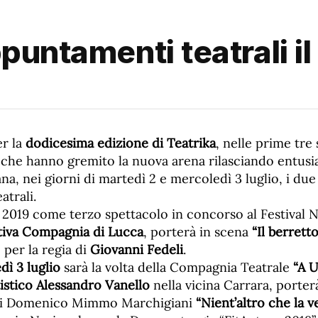
untamenti teatrali il 2
er la
dodicesima edizione di Teatrika
, nelle prime tre
 che hanno gremito la nuova arena rilasciando entusi
na, nei giorni di martedì 2 e mercoledì 3 luglio, i due
trali.
2019 come terzo spettacolo in concorso al Festival 
tiva Compagnia di Lucca
, porterà in scena
“Il berretto
 per la regia di
Giovanni Fedeli
.
ì 3 luglio
sarà la volta della Compagnia Teatrale
“A U
tistico Alessandro Vanello
nella vicina Carrara, porter
o di Domenico Mimmo Marchigiani
“Nient’altro che la ve