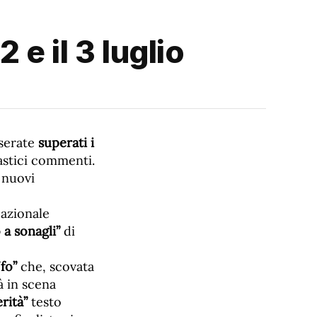
 e il 3 luglio
 serate
superati i
astici commenti.
 nuovi
Nazionale
 a sonagli”
di
fo”
che, scovata
à in scena
rità”
testo