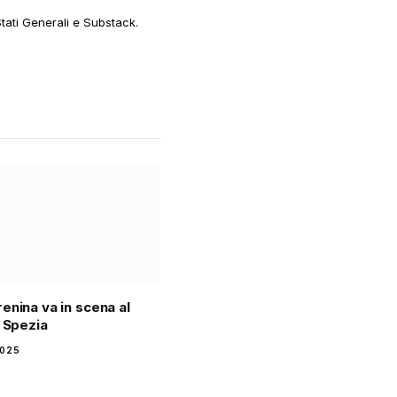
web
Stati Generali e Substack.
enina va in scena al
i Spezia
2025