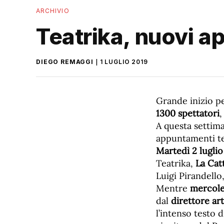
ARCHIVIO
Teatrika, nuovi app
DIEGO REMAGGI
1 LUGLIO 2019
Grande inizio p
1300 spettatori
,
A questa settima
appuntamenti tea
Martedì 2 luglio
Teatrika,
La Cat
Luigi Pirandello,
Mentre
mercoled
dal
direttore ar
l’intenso test