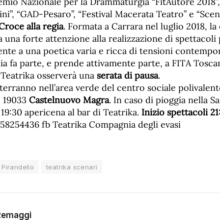
emio Nazionale per la Drammaturgia “FitAutore 2018”, e
ni”, “GAD-Pesaro”, “Festival Macerata Teatro” e “Scen
Croce alla regia
. Formata a Carrara nel luglio 2018, l
 una forte attenzione alla realizzazione di spettacoli 
ente a una poetica varia e ricca di tensioni contempor
ia fa parte, e prende attivamente parte, a FITA Tosca
Teatrika osserverà una
serata di pausa
.
i terranno nell’area verde del centro sociale polivalent
– 19033
Castelnuovo Magra
. In caso di pioggia nella 
 19:30 apericena al bar di Teatrika.
Inizio spettacoli 2
3358254436 fb Teatrika Compagnia degli evasi
Pirandello
teatrika scenari
Remaggi