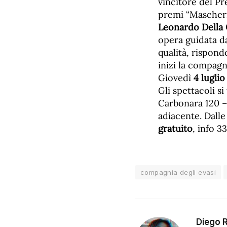
vincitore del Pr
premi “Mascheri
Leonardo Della 
opera guidata da
qualità, rispond
inizi la compagn
Giovedì
4 luglio
Gli spettacoli s
Carbonara 120 
adiacente. Dalle
gratuito
, info 
compagnia degli evasi
Diego 