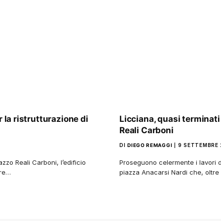
 la ristrutturazione di
Licciana, quasi terminati 
Reali Carboni
DI
DIEGO REMAGGI
9 SETTEMBRE
azzo Reali Carboni, l’edificio
Proseguono celermente i lavori di
tre…
piazza Anacarsi Nardi che, oltr