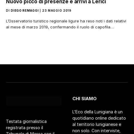
Nuovo picco di presenze e arrivi a Lerici
DI
DIEGO REMAGGI
23 MAGGIO 2019
L’Osservatorio turistico regionale ligure ha reso noti i dati relativi
al mese di marzo 2019, confermando il ruolo di capofila…
CHI SIAMO
L’Eco della Lunigiana è un
quotidiano online dedicato
Testata giornalistica
al territorio lunigianese e
registrata presso il
non solo. Con interviste,
Tribunale di Massa con il