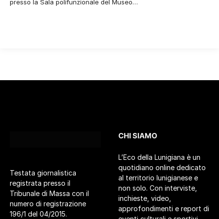
presso la Sala polifunzionale del Museo…
CHI SIAMO
L’Eco della Lunigiana è un
quotidiano online dedicato
Testata giornalistica
al territorio lunigianese e
registrata presso il
non solo. Con interviste,
Tribunale di Massa con il
inchieste, video,
numero di registrazione
approfondimenti e report di
196/1 del 04/2015.
eventi culturali e sportivi.