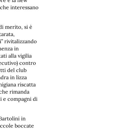
ore e la new
 che interessano
di merito, si è
tarata,
” rivitalizzando
nenza in
ti alla vigilia
secutivo) contro
tti del club
ra in lizza
nigiana riscatta
 che rimanda
ni e compagni di
artolini in
iccole boccate