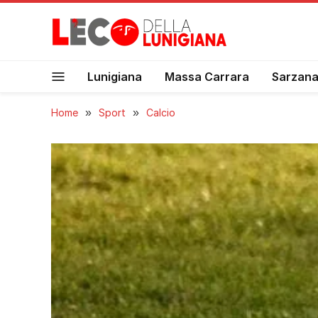
Lunigiana
Massa Carrara
Sarzan
Home
»
Sport
»
Calcio