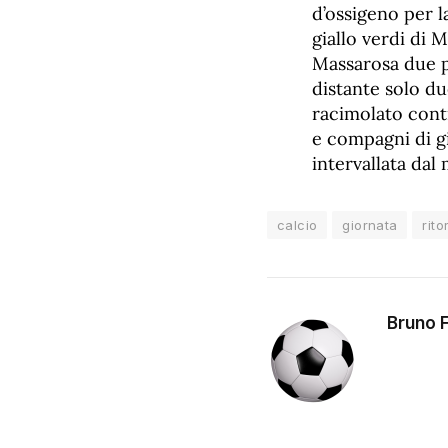
d’ossigeno per l
giallo verdi di
Massarosa due p
distante solo du
racimolato cont
e compagni di g
intervallata dal
calcio
giornata
rito
Bruno F