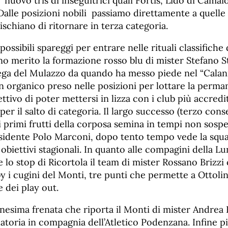
 nuovo tris di inseguitrici quali Fortis, Lido di Camai
Dalle posizioni nobili passiamo direttamente a quelle
ischiano di ritornare in terza categoria.
 possibili spareggi per entrare nelle rituali classifiche 
no merito la formazione rosso blu di mister Stefano S
ega del Mulazzo da quando ha messo piede nel “Calani
 organico preso nelle posizioni per lottare la perma
ettivo di poter mettersi in lizza con i club più accredita
er il salto di categoria. Il largo successo (terzo con
i primi frutti della corposa semina in tempi non sospe
esidente Polo Marconi, dopo tento tempo vede la squad
biettivi stagionali. In quanto alle compagini della Lu
lo stop di Ricortola il team di mister Rossano Brizzi
y i cugini del Monti, tre punti che permette a Ottoli
e dei play out.
nesima frenata che riporta il Monti di mister Andrea B
atoria in compagnia dell’Atletico Podenzana. Infine p