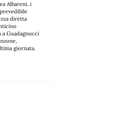
ea Albareni, i
prevedibile
zza diretta
nticino
za a Guadagnucci
onzone,
ultima giornata.