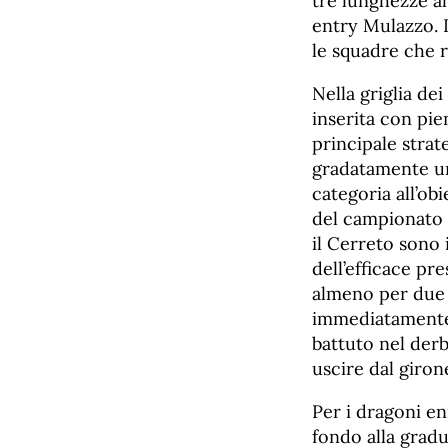
tre lunghezze al
entry Mulazzo. 
le squadre che r
Nella griglia dei
inserita con pie
principale strat
gradatamente un
categoria all’obi
del campionato p
il Cerreto sono 
dell’efficace pr
almeno per due o
immediatamente 
battuto nel derb
uscire dal giron
Per i dragoni en
fondo alla gradu