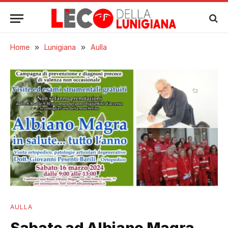
Home
»
Lunigiana
»
Aulla
AULLA
Sabato ad Albiano Magra