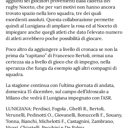
aggiunti sei giocatori provenienti dalla cadetta del
rugby Noceto, che per vari motivi non hanno ancora
trovato spazio nella loro squadra, tre dei quali
esordienti assoluti. Questa collaborazione permette
quindi al Lunigiana di ampliare la rosa ed al Noceto di
impiegare anche quegli atleti che dato l’elevato numero
di atleti avrebbero poche possibilità di giocare.
Poco altro da aggiungere a livello di cronaca se non la
prima da “capitano” di Francesco Bertoli, ormai una
certezza sia a livello di gioco che di impegno, nella
speranza che funga da esempio agli altri compagni di
squadra.
La stagione continua con l’ultima giornata di andata,
domenica 15 dicembre, sul campo dell’Idroscalo a
Milano che vedrà il Lunigiana impegnato con l’ASR.
LUNIGIANA: Perdisci, Fogola , Ghelfi R., Bertoli,
Verunelli, Pedinotti O., Giovanelli, Bonuccelli F., Souany,
Tonna, Bianchi, Michelotti F., Castagnini, Zambrano,
Mussi, Chiartelli, Pecchini e De Palma,