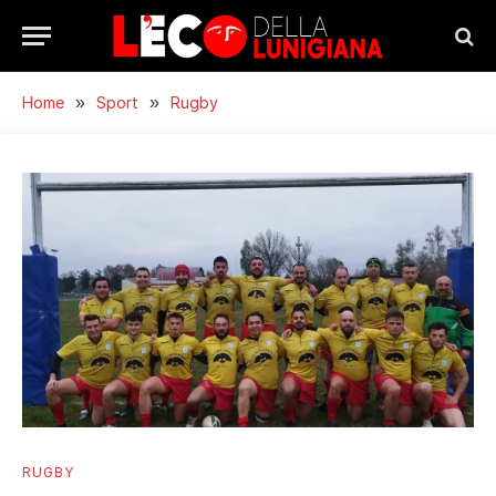
Home
»
Sport
»
Rugby
RUGBY