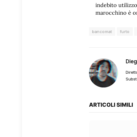
indebito utilizz
marocchino è ora
bancomat
furto
Die
Dirett
Subst
ARTICOLI SIMILI