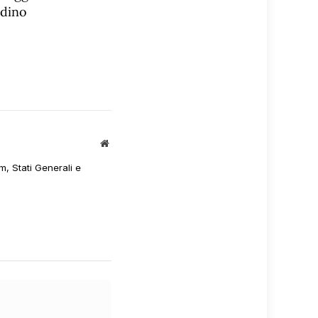
adino
Sito
web
m, Stati Generali e