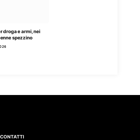
r droga e armi, nei
9enne spezzino
2026
CONTATTI