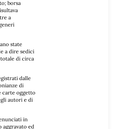
to; borsa
isultava
tre a
generi
rano state
ale a dire sedici
totale di circa
gistrati dalle
onianze di
le carte oggetto
li autori e di
enunciati in
to aggravato ed