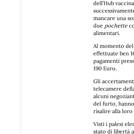
dell’Hub vaccina
successivamente 
mancare una som
due
pochette
co
alimentari.
Al momento del b
effettuate ben 1
pagamenti presso
190 Euro.
Gli accertamenti 
telecamere della
alcuni negozianti
del furto, hanno
risalire alla lor
Visti i palesi el
stato di libertà