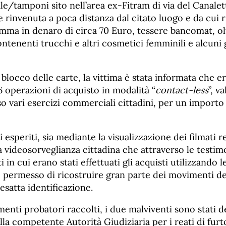
le/tamponi sito nell’area ex-Fitram di via del Canalet
rinvenuta a poca distanza dal citato luogo e da cui r
ma in denaro di circa 70 Euro, tessere bancomat, ol
ntenenti trucchi e altri cosmetici femminili e alcuni 
locco delle carte, la vittima è stata informata che e
6 operazioni di acquisto in modalità “
contact-less
”, v
 vari esercizi commerciali cittadini, per un importo 
esperiti, sia mediante la visualizzazione dei filmati re
 videosorveglianza cittadina che attraverso le testim
 in cui erano stati effettuati gli acquisti utilizzando 
 permesso di ricostruire gran parte dei movimenti deg
o esatta identificazione.
ementi probatori raccolti, i due malviventi sono stati d
 alla competente Autorità Giudiziaria per i reati di fur