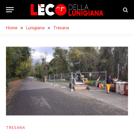
Home
»
Lunigiana
»
Tresana
TRESANA